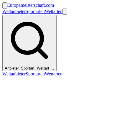
Europameisterschaft
.com
Wettanbieter
Sportarten
Wettarten
Anbieter, Sportart, Wettart …
Wettanbieter
Sportarten
Wettarten