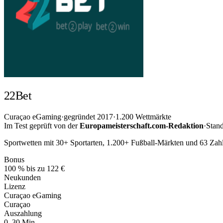
22Bet
Curaçao eGaming
·
gegründet 2017
·
1.200 Wettmärkte
Im Test geprüft von der
Europameisterschaft.com-Redaktion
·
Stan
Sportwetten mit 30+ Sportarten, 1.200+ Fußball-Märkten und 63 Za
Bonus
100 % bis zu 122 €
Neukunden
Lizenz
Curaçao eGaming
Curaçao
Auszahlung
0–30 Min