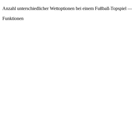
Anzahl unterschiedlicher Wettoptionen bei einem Fußball-Topspiel —
Funktionen