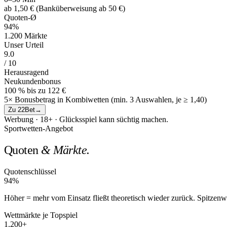
ab 1,50 € (Banküberweisung ab 50 €)
Quoten-Ø
94%
1.200 Märkte
Unser Urteil
9.0
/ 10
Herausragend
Neukundenbonus
100 % bis zu 122 €
5× Bonusbetrag in Kombiwetten (min. 3 Auswahlen, je ≥ 1,40)
Zu 22Bet
→
Werbung · 18+ · Glücksspiel kann süchtig machen.
Sportwetten-Angebot
Quoten
& Märkte.
Quotenschlüssel
94
%
Höher = mehr vom Einsatz fließt theoretisch wieder zurück. Spitzenw
Wettmärkte je Topspiel
1.200
+