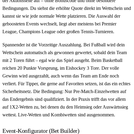
der Aktionsseite auf – ohne Bonuscode und ohne besondere
Bedingungen. Du siehst die erhöhte Quote direkt im Wettschein und
kannst sie wie jede normale Wette platzieren. Die Auswahl der
geboosteten Events wechselt, liegt aber meistens bei Premier
League, Champions League oder großen Tennis-Turnieren.
Spannender ist die Vorzeitige Auszahlung. Bei Fußball wird dein
Wettschein automatisch als gewonnen gewertet, sobald dein Team
mit 2 Toren führt – egal wie das Spiel ausgeht. Beim Basketball
reichen 20 Punkte Vorsprung, im Eishockey 3 Tore. Der volle
Gewinn wird ausgezahlt, auch wenn das Team am Ende noch
verliert. Für Tipper, die gerne auf Favoriten setzen, ist das ein echtes
Sicherheitsnetz. Die Bedingung: Nur Pre-Match-Einzelwetten auf
das Endergebnis sind qualifiziert. In der Praxis trifft das vor allem
auf 1X2-Wetten zu, bei denen du den Heimsieg oder Auswärtssieg
wettest. Live-Wetten und Kombiwetten sind ausgenommen.
Event-Konfigurator (Bet Builder)