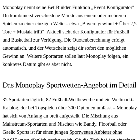
Monoplay nennt seine Bet-Builder-Funktion „Event-Konfigurator".
Du kombinierst verschiedene Märkte aus einem oder mehreren
Spielen zu einer einzigen Wette – etwa „Bayern gewinnt + Über 2,5
Tore + Musiala trifft". Aktuell steht der Konfigurator für Fußball
und Basketball zur Verfügung. Die Quotenberechnung erfolgt
automatisch, und der Wettschein zeigt dir sofort den möglichen
Gewinn an. Weitere Sportarten sollen laut Monoplay folgen, ein
konkretes Datum gibt es aber nicht.
Das Monoplay Sportwetten-Angebot im Detail
35 Sportarten täglich, 82 Fußball-Wettbewerbe und ein Wettmarkt-
Katalog, der bei Topspielen über 300 Optionen umfasst – Monoplay
hat sich von Anfang an breit aufgestellt. Die Mischung aus
Mainstream-Sportarten und Nischen wie Bandy, Floorball oder
Gaelic Sports ist für einen jungen
Sportwetten Anbieter ohne