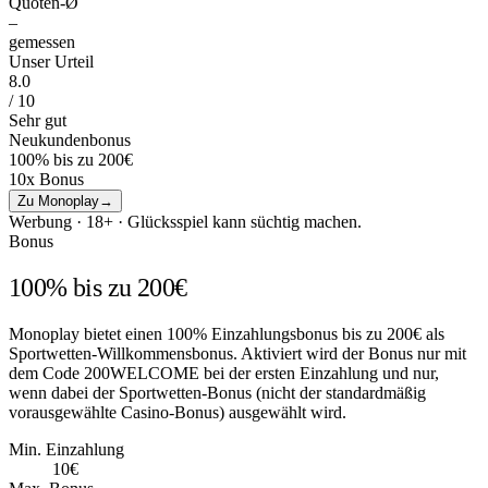
Quoten-Ø
–
gemessen
Unser Urteil
8.0
/ 10
Sehr gut
Neukundenbonus
100% bis zu 200€
10x Bonus
Zu Monoplay
→
Werbung · 18+ · Glücksspiel kann süchtig machen.
Bonus
100% bis zu 200€
Monoplay bietet einen 100% Einzahlungsbonus bis zu 200€ als
Sportwetten-Willkommensbonus. Aktiviert wird der Bonus nur mit
dem Code 200WELCOME bei der ersten Einzahlung und nur,
wenn dabei der Sportwetten-Bonus (nicht der standardmäßig
vorausgewählte Casino-Bonus) ausgewählt wird.
Min. Einzahlung
10€