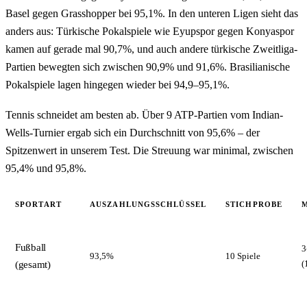
Basel gegen Grasshopper bei 95,1%. In den unteren Ligen sieht das
anders aus: Türkische Pokalspiele wie Eyupspor gegen Konyaspor
kamen auf gerade mal 90,7%, und auch andere türkische Zweitliga-
Partien bewegten sich zwischen 90,9% und 91,6%. Brasilianische
Pokalspiele lagen hingegen wieder bei 94,9–95,1%.
Tennis schneidet am besten ab. Über 9 ATP-Partien vom Indian-
Wells-Turnier ergab sich ein Durchschnitt von 95,6% – der
Spitzenwert in unserem Test. Die Streuung war minimal, zwischen
95,4% und 95,8%.
SPORTART
AUSZAHLUNGSSCHLÜSSEL
STICHPROBE
Fußball
3
93,5%
10 Spiele
(
(gesamt)