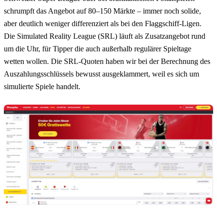
schrumpft das Angebot auf 80–150 Märkte – immer noch solide,
aber deutlich weniger differenziert als bei den Flaggschiff-Ligen.
Die Simulated Reality League (SRL) läuft als Zusatzangebot rund
um die Uhr, für Tipper die auch außerhalb regulärer Spieltage
wetten wollen. Die SRL-Quoten haben wir bei der Berechnung des
Auszahlungsschlüssels bewusst ausgeklammert, weil es sich um
simulierte Spiele handelt.