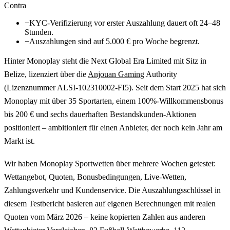
Contra
−
KYC-Verifizierung vor erster Auszahlung dauert oft 24–48
Stunden.
−
Auszahlungen sind auf 5.000 € pro Woche begrenzt.
Hinter Monoplay steht die Next Global Era Limited mit Sitz in
Belize, lizenziert über die
Anjouan Gaming
Authority
(Lizenznummer ALSI-102310002-FI5). Seit dem Start 2025 hat sich
Monoplay mit über 35 Sportarten, einem 100%-Willkommensbonus
bis 200 € und sechs dauerhaften Bestandskunden-Aktionen
positioniert – ambitioniert für einen Anbieter, der noch kein Jahr am
Markt ist.
Wir haben Monoplay Sportwetten über mehrere Wochen getestet:
Wettangebot, Quoten, Bonusbedingungen, Live-Wetten,
Zahlungsverkehr und Kundenservice. Die Auszahlungsschlüssel in
diesem Testbericht basieren auf eigenen Berechnungen mit realen
Quoten vom März 2026 – keine kopierten Zahlen aus anderen