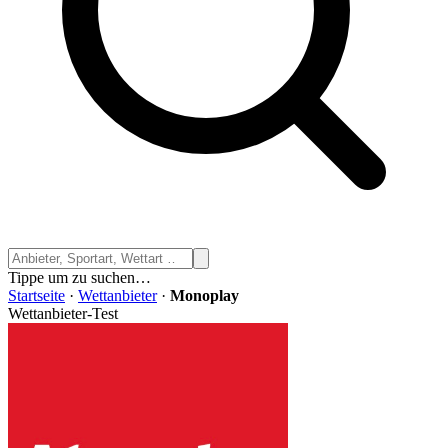
Tippe um zu suchen…
Startseite
·
Wettanbieter
·
Monoplay
Wettanbieter-Test