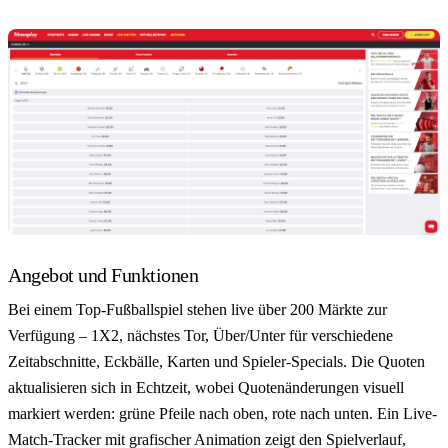
Angebot und Funktionen
Bei einem Top-Fußballspiel stehen live über 200 Märkte zur
Verfügung – 1X2, nächstes Tor, Über/Unter für verschiedene
Zeitabschnitte, Eckbälle, Karten und Spieler-Specials. Die Quoten
aktualisieren sich in Echtzeit, wobei Quotenänderungen visuell
markiert werden: grüne Pfeile nach oben, rote nach unten. Ein Live-
Match-Tracker mit grafischer Animation zeigt den Spielverlauf,