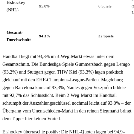
Eishockey
95,0%
6 Spiele
(
(NHL)
L
Gesamt-
94,3%
32 Spiele
Durchschnitt
Handball liegt mit 93,3% im 3-Weg-Markt etwas unter dem
Gesamtschnitt. Die Bundesliga-Spiele Gummersbach gegen Lemgo
(93,2%) und Stuttgart gegen THW Kiel (93,3%) lagen praktisch
gleichauf mit den EHF-Champions-League-Partien. Magdeburg
gegen Barcelona kam auf 93,3%, Nantes gegen Veszprém bildete
mit 92,7% das Schlusslicht. Beim 2-Weg-Markt im Handball
schrumpft der Auszahlungsschlüssel nochmal leicht auf 93,0% – der
Übergang vom Unentschieden-Markt in den reinen Siegmarkt bringt
dem Tipper hier keinen Vorteil.
Eishockey überraschte positiv: Die NHL-Quoten lagen bei 94,9–