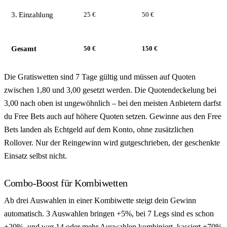
3. Einzahlung
25 €
50 €
Gesamt
50 €
150 €
Die Gratiswetten sind 7 Tage gültig und müssen auf Quoten
zwischen 1,80 und 3,00 gesetzt werden. Die Quotendeckelung bei
3,00 nach oben ist ungewöhnlich – bei den meisten Anbietern darfst
du Free Bets auch auf höhere Quoten setzen. Gewinne aus den Free
Bets landen als Echtgeld auf dem Konto, ohne zusätzlichen
Rollover. Nur der Reingewinn wird gutgeschrieben, der geschenkte
Einsatz selbst nicht.
Combo-Boost für Kombiwetten
Ab drei Auswahlen in einer Kombiwette steigt dein Gewinn
automatisch. 3 Auswahlen bringen +5%, bei 7 Legs sind es schon
+20%, und wer 14 oder mehr Auswahlen kombiniert, kassiert +70%