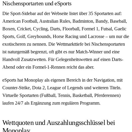
Nischensportarten und eSports
Die Sport-Sidebar auf der Webseite listet über 35 Sportarten auf:
American Football, Australian Rules, Badminton, Bandy, Baseball,
Boxen, Cricket, Cycling, Darts, Floorball, Formel 1, Futsal, Gaelic
Sports, Golf, Greyhounds, Horse Racing und Lacrosse – um nur die
exotischeren zu nennen. Die Wettmarkttiefe bei Nischensportarten
ist naturgemäß begrenzt, oft gibt es nur Match-Winner und eine
Handvoll Zusatzwetten. Für Gelegenheitswetten auf einen Darts-
Abend oder ein Formel-1-Rennen reicht das aber.
eSports hat Monoplay als eigenen Bereich in der Navigation, mit
Counter-Strike, Dota 2, League of Legends und weiteren Titeln.
Virtuelle Sportarten (Fußball, Tennis, Basketball, Pferderennen)
laufen 24/7 als Ergänzung zum regulären Programm.
Wettquoten und Auszahlungsschlüssel bei
Monoplay